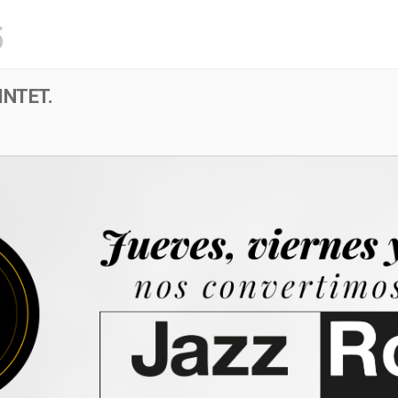
5
Menú
Evento
INTET.