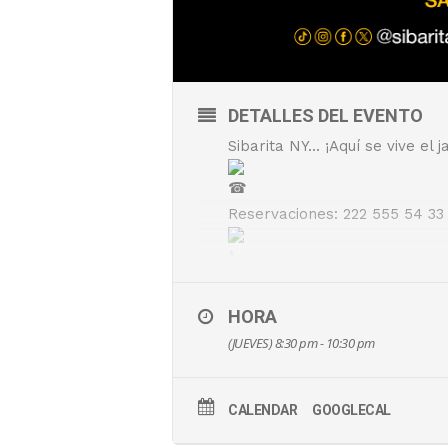
DETALLES DEL EVENTO
Sibarita NY… ¡Aquí se vive el j
Reservaciones: 222 555 54 33
Whatsapp: 222 207 83 09
HORA
(JUEVES) 8:30 pm - 10:30 pm
Calle San Martín Texmelucan 
CALENDAR
GOOGLECAL