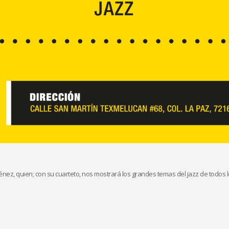
énez, quien; con su cuarteto, nos mostrará los grandes temas del jazz de todos 