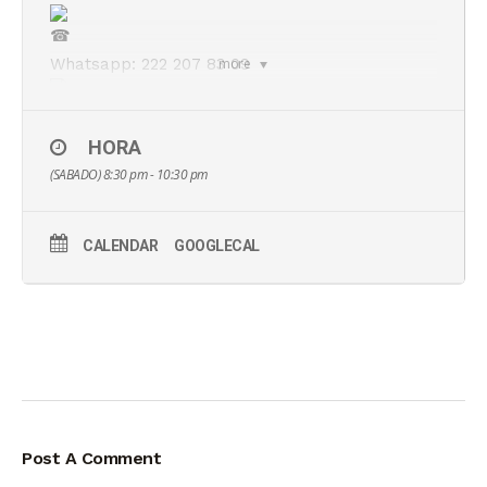
Whatsapp: 222 207 83 09
more
HORA
(SABADO) 8:30 pm - 10:30 pm
Calle San Martín Texmelucan #68, Col. La Paz,
Puebla, México.
CALENDAR
GOOGLECAL
Post A Comment