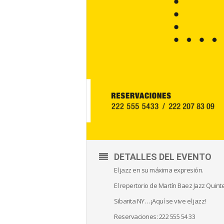
DETALLES DEL EVENTO
El jazz en su máxima expresión.
El repertorio de Martín Baez Jazz Quintet
Sibarita NY… ¡Aquí se vive el jazz!
Reservaciones: 222 555 54 33