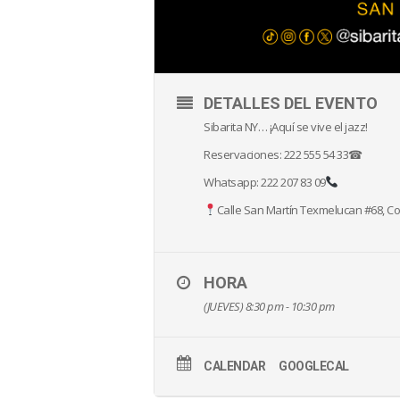
DETALLES DEL EVENTO
Sibarita NY… ¡Aquí se vive el jazz!
Reservaciones: 222 555 54 33☎
Whatsapp: 222 207 83 09
Calle San Martín Texmelucan #68, Col
HORA
(JUEVES) 8:30 pm - 10:30 pm
CALENDAR
GOOGLECAL