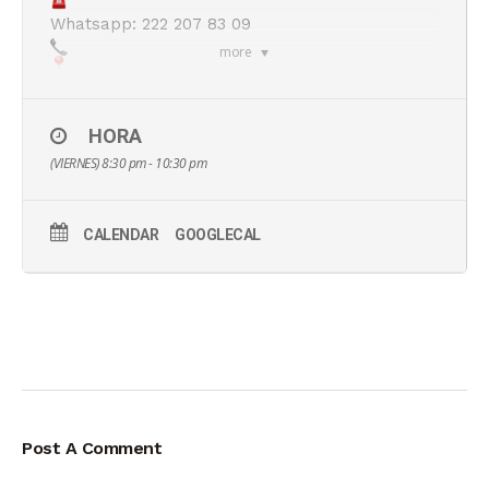
Whatsapp: 222 207 83 09
more
Calle San Martín Texmelucan #68, Col. La Paz,
Puebla, México.
HORA
(VIERNES) 8:30 pm - 10:30 pm
CALENDAR
GOOGLECAL
Post A Comment