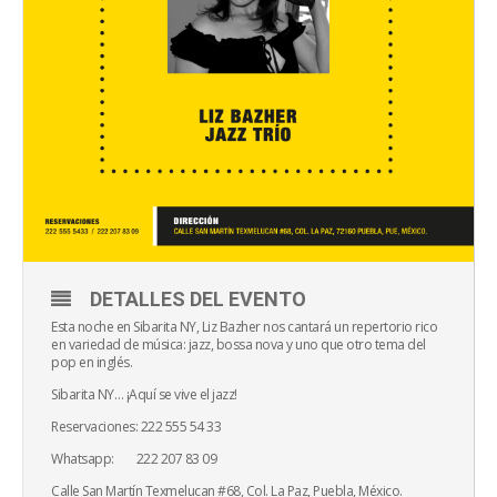
DETALLES DEL EVENTO
Esta noche en Sibarita NY, Liz Bazher nos cantará un repertorio rico
en variedad de música: jazz, bossa nova y uno que otro tema del
pop en inglés.
Sibarita NY… ¡Aquí se vive el jazz!
Reservaciones: 222 555 54 33
Whatsapp: 222 207 83 09
Calle San Martín Texmelucan #68, Col. La Paz, Puebla, México.