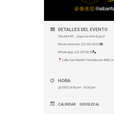
DETALLES DEL EVENTO
Sibarita NY… ¡Aquí se vive el jazz!
Reservaciones: 222 555 54 33☎
Whatsapp: 222 207 83 09
Calle San Martín Texmelucan #68, Col
HORA
(JUEVES) 8:30 pm - 10:30 pm
CALENDAR
GOOGLECAL