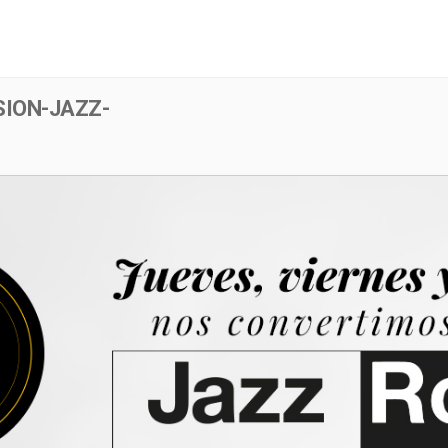
Menú
Evento
SION-JAZZ-