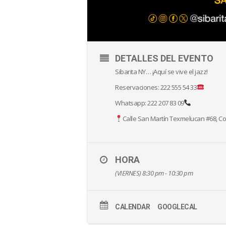
DETALLES DEL EVENTO
Sibarita NY… ¡Aquí se vive el jazz!
Reservaciones: 222 555 54 33
Whatsapp: 222 207 83 09
Calle San Martín Texmelucan #68, Col
HORA
(VIERNES) 8:30 pm - 10:30 pm
CALENDAR
GOOGLECAL