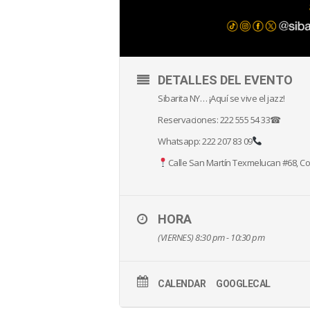
DETALLES DEL EVENTO
Sibarita NY… ¡Aquí se vive el jazz!
Reservaciones: 222 555 54 33☎
Whatsapp: 222 207 83 09
Calle San Martín Texmelucan #68, Col
HORA
(VIERNES) 8:30 pm - 10:30 pm
CALENDAR
GOOGLECAL