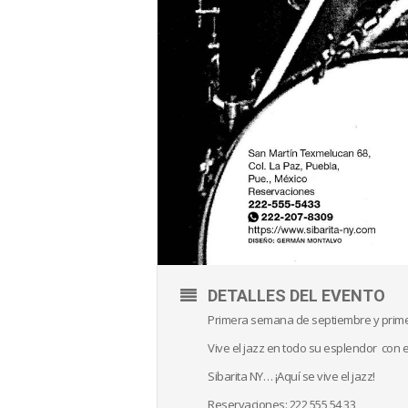
DETALLES DEL EVENTO
Primera semana de septiembre y prime
Vive el jazz en todo su esplendor con 
Sibarita NY… ¡Aquí se vive el jazz!
Reservaciones: 222 555 54 33