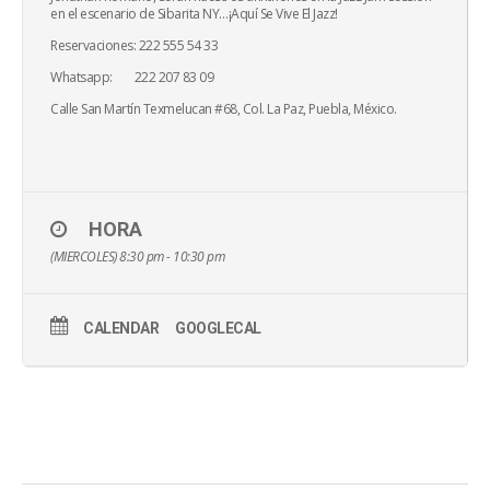
en el escenario de Sibarita NY…¡Aquí Se Vive El Jazz!
Reservaciones: 222 555 54 33
Whatsapp: 222 207 83 09
Calle San Martín Texmelucan #68, Col. La Paz, Puebla, México.
HORA
(MIERCOLES) 8:30 pm - 10:30 pm
CALENDAR
GOOGLECAL