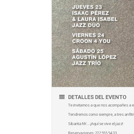
DETALLES DEL EVENTO
Te invitamos a que nos acompañes a es
Tendremos como siempre, a tres anfitr
Sibarita NY… ¡Aquí se vive el jazz!
Reservaciones: 222 555 54 33