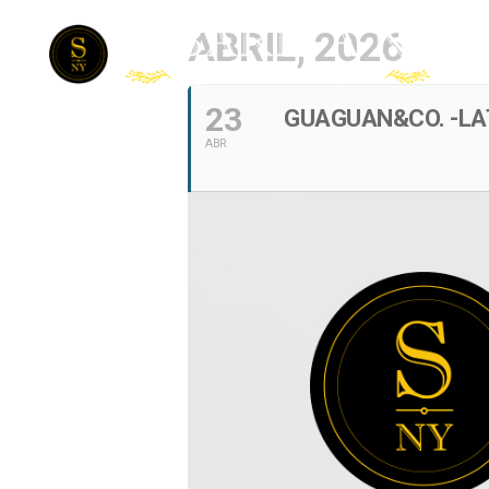
ABRIL, 2026
23
GUAGUAN&CO. -LA
ABR