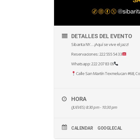
DETALLES DEL EVENTO
Sibarita NY… ¡Aquí se vive el jazz!
Reservaciones: 222 555 54 33
Whatsapp: 222 207 83 09
Calle San Martín Texmelucan #68, Col
HORA
(JUEVES) 8:30 pm - 10:30 pm
CALENDAR
GOOGLECAL