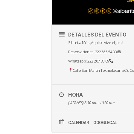
DETALLES DEL EVENTO
Sibarita NY… ¡Aquí se vive el jazz!
Reservaciones: 222 555 54 33☎
Whatsapp: 222 207 83 09
Calle San Martín Texmelucan #68, Col
HORA
(VIERNES) 8:30 pm - 10:30 pm
CALENDAR
GOOGLECAL