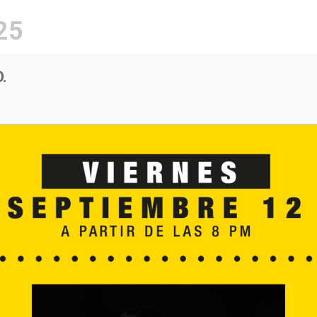
25
Menú
Evento
.