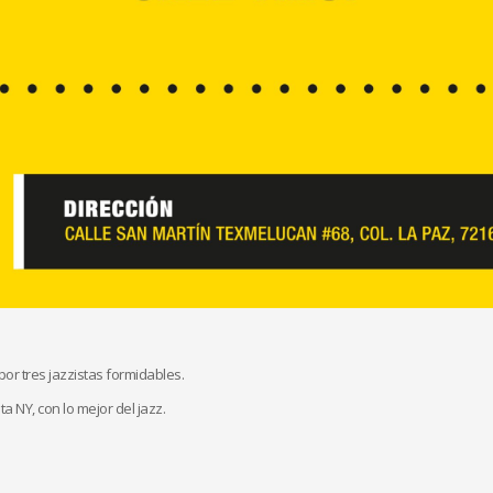
por tres jazzistas formidables.
ta NY, con lo mejor del jazz.