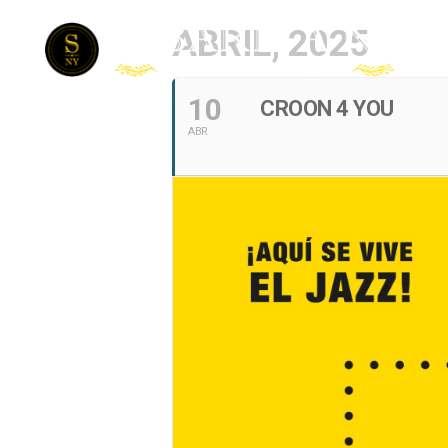
ABRIL, 2025
10
CROON 4 YOU
ABR