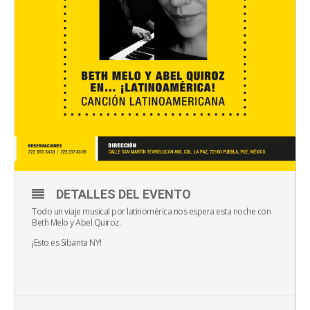
DETALLES DEL EVENTO
Todo un viaje musical por latinomérica nos espera esta noche con
Beth Melo y Abel Quiroz.
¡Esto es Sibarita NY!