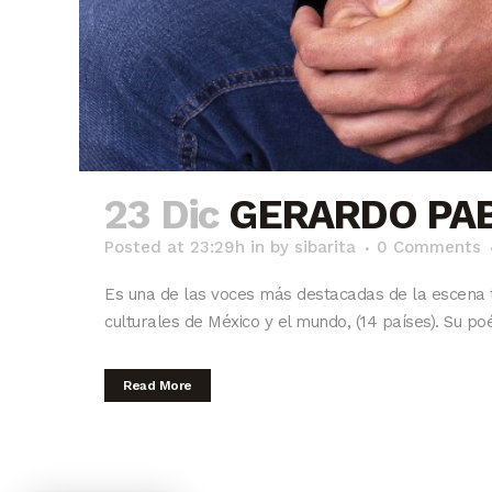
23 Dic
GERARDO PA
Posted at 23:29h
in
by
sibarita
0 Comments
Es una de las voces más destacadas de la escena t
culturales de México y el mundo, (14 países). Su poé
Read More